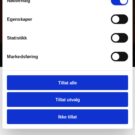
Nødvendig
Egenskaper
Statistikk
Utviklet av
Hjemmesidehuset
.
Personvern
Markedsføring
Tillat alle
Tillat utvalg
Ikke tillat